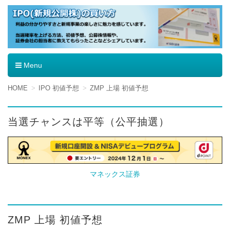
IPO（新規公開株）の買い方
Menu
コ
HOME
IPO 初値予想
ZMP 上場 初値予想
ン
テ
ン
当選チャンスは平等（公平抽選）
ツ
へ
移
動
マネックス証券
ZMP 上場 初値予想