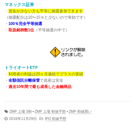
マネックス証券
・
資金が少ない方も平等に抽選参加できます
（抽選配分は10〜15％と少ないので有効です）
・
100％完全平等抽選
・
取扱銘柄数1位
（平等抽選の中で）
トライオートETF
・
利用者の利益は20ヶ月連続でプラスの実績
・
全額信託分離保管
で資産は安全
・
過去10年間で最も成長した金融商品
ZMP 上場 SBI
•
ZMP 上場 初値予想
•
ZMP 初値買い
2016年11月29日
IPO 初値予想