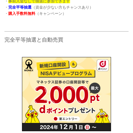
・
事前入金なしで抽選に参加できます
・
完全平等抽選
（資金が少ない方もチャンスあり）
・
購入手数料無料
（キャンペーン）
完全平等抽選と自動売買