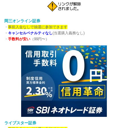
岡三オンライン証券
・
事前入金なしで抽選に参加できます
・
キャンセルペナルティなし
(当選購入義務なし)
・
手数料が安い
（99円〜）
ライブスター証券