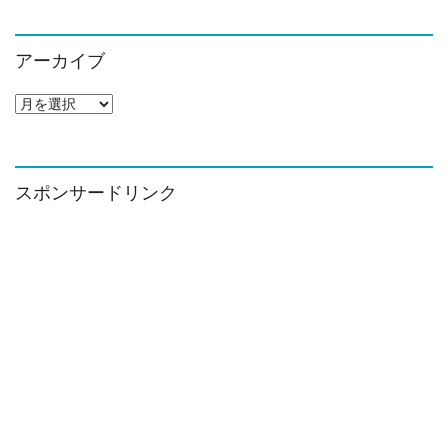
索:
アーカイブ
ア
ー
カ
イ
ブ
スポンサードリンク