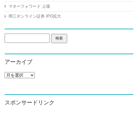
マネーフォワード 上場
岡三オンライン証券 IPO拡大
検
索:
アーカイブ
ア
ー
カ
イ
ブ
スポンサードリンク