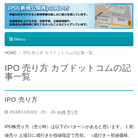
IPO（新規公開株）の買い方
Menu
コ
HOME
IPO 売り方 カブドットコムの記事一覧
ン
テ
IPO 売り方 カブドットコムの記
ン
事一覧
ツ
へ
移
動
IPO 売り方
2015年11月02日（月）
ipo株 売り方
IPO株売り方（売り時）は以下のパターンがあると思います。 1.初
値売り 上場日に成行きか指値指定で売却。 （成行き＝初値価格、