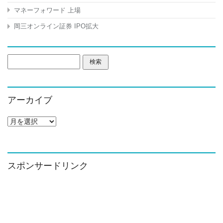
マネーフォワード 上場
岡三オンライン証券 IPO拡大
検
索:
アーカイブ
ア
ー
カ
イ
ブ
スポンサードリンク