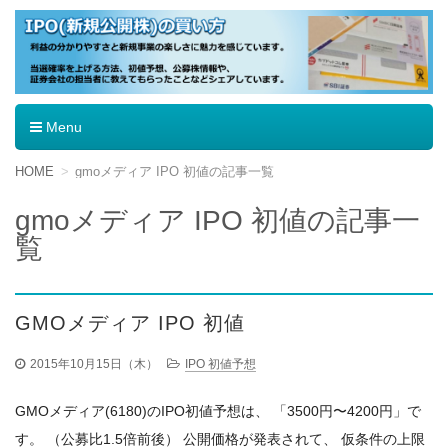
IPO（新規公開株）の買い方
Menu
コ
HOME
gmoメディア IPO 初値の記事一覧
ン
テ
gmoメディア IPO 初値の記事一
ン
覧
ツ
へ
移
動
GMOメディア IPO 初値
2015年10月15日（木）
IPO 初値予想
GMOメディア(6180)のIPO初値予想は、 「3500円〜4200円」で
す。 （公募比1.5倍前後） 公開価格が発表されて、 仮条件の上限