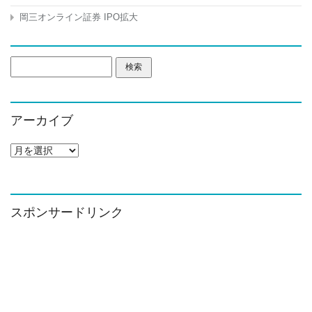
岡三オンライン証券 IPO拡大
検
索:
アーカイブ
ア
ー
カ
イ
ブ
スポンサードリンク