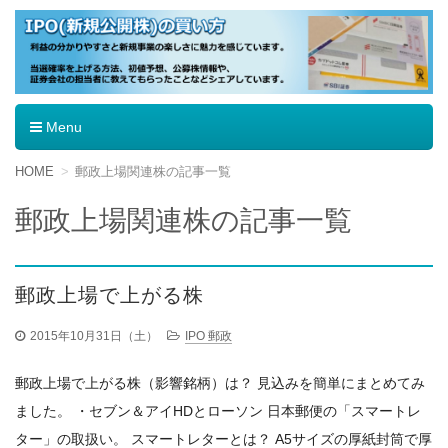
IPO（新規公開株）の買い方
Menu
コ
HOME
郵政上場関連株の記事一覧
ン
テ
郵政上場関連株の記事一覧
ン
ツ
へ
移
郵政上場で上がる株
動
2015年10月31日（土）
IPO 郵政
郵政上場で上がる株（影響銘柄）は？ 見込みを簡単にまとめてみ
ました。 ・セブン＆アイHDとローソン 日本郵便の「スマートレ
ター」の取扱い。 スマートレターとは？ A5サイズの厚紙封筒で厚