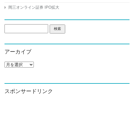
岡三オンライン証券 IPO拡大
検
索:
アーカイブ
ア
ー
カ
イ
ブ
スポンサードリンク