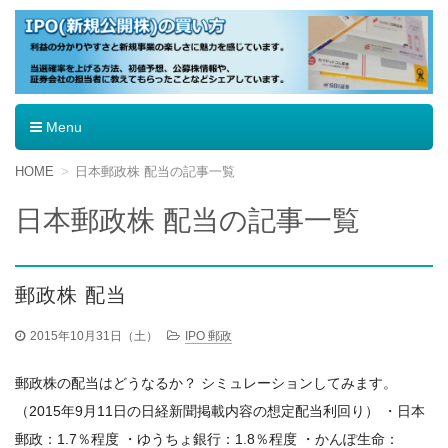
IPO（新規公開株）の買い方
Menu
コ
HOME
日本郵政株 配当の記事一覧
ン
テ
日本郵政株 配当の記事一覧
ン
ツ
へ
移
郵政株 配当
動
2015年10月31日（土）
IPO 郵政
郵政株の配当はどうなるか？ シミュレーションしてみます。
（2015年9月11日の日経新聞掲載内容の想定配当利回り） ・日本
郵政：1.7％程度 ・ゆうちょ銀行：1.8％程度 ・かんぽ生命：