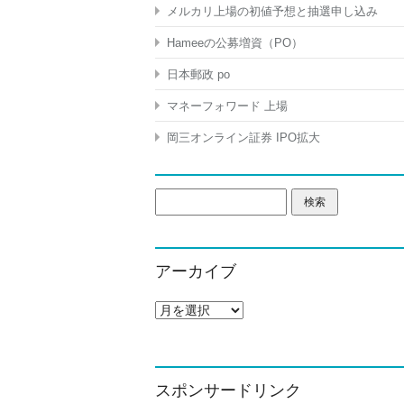
メルカリ上場の初値予想と抽選申し込み
Hameeの公募増資（PO）
日本郵政 po
マネーフォワード 上場
岡三オンライン証券 IPO拡大
検
索:
アーカイブ
ア
ー
カ
イ
ブ
スポンサードリンク