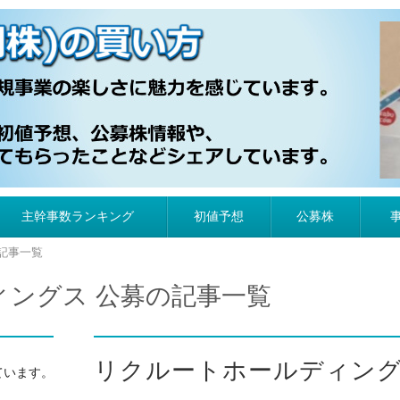
）の買い方
主幹事数ランキング
初値予想
公募株
記事一覧
ィングス 公募の記事一覧
リクルートホールディング
ています。