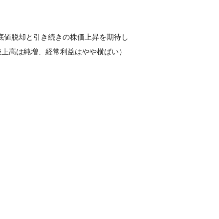
 底値脱却と引き続きの株価上昇を期待し
（売上高は純増、経常利益はやや横ばい）