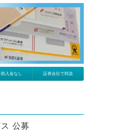
事前入金なし
証券会社で対談
ス 公募