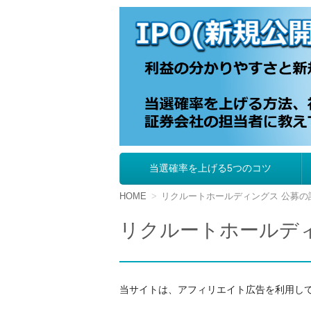
IPO（新規公開株
当選確率を上げる5つのコツ
コ
ン
テ
HOME
リクルートホールディングス 公募の
ン
ツ
リクルートホールデ
へ
移
動
当サイトは、アフィリエイト広告を利用し