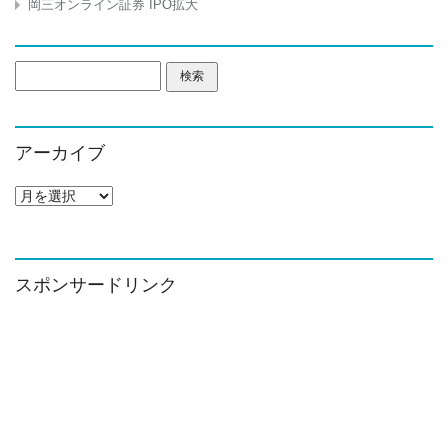
岡三オンライン証券 IPO拡大
検
索:
アーカイブ
ア
ー
カ
イ
ブ
スポンサードリンク