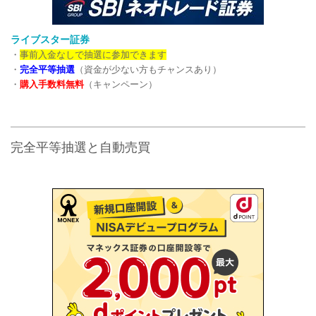
ライブスター証券
・
事前入金なしで抽選に参加できます
・
完全平等抽選
（資金が少ない方もチャンスあり）
・
購入手数料無料
（キャンペーン）
完全平等抽選と自動売買