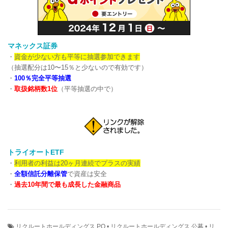
マネックス証券
・
資金が少ない方も平等に抽選参加できます
（抽選配分は10〜15％と少ないので有効です）
・
100％完全平等抽選
・
取扱銘柄数1位
（平等抽選の中で）
トライオートETF
・
利用者の利益は20ヶ月連続でプラスの実績
・
全額信託分離保管
で資産は安全
・
過去10年間で最も成長した金融商品
リクルートホールディングス PO
•
リクルートホールディングス 公募
•
リ