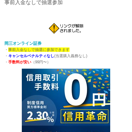
事前入金なしで抽選参加
岡三オンライン証券
・
事前入金なしで抽選に参加できます
・
キャンセルペナルティなし
(当選購入義務なし)
・
手数料が安い
（99円〜）