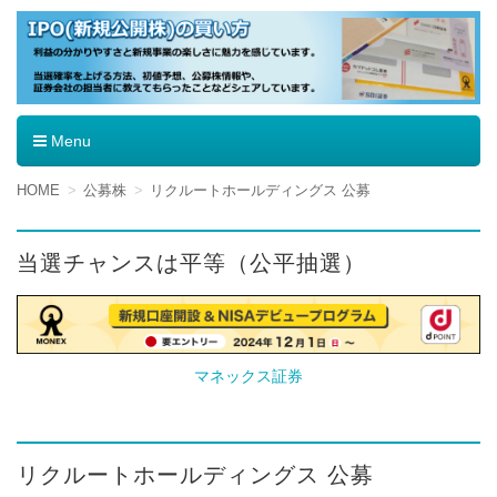
IPO（新規公開株）の買い方
Menu
コ
HOME
公募株
リクルートホールディングス 公募
ン
テ
ン
当選チャンスは平等（公平抽選）
ツ
へ
移
動
マネックス証券
リクルートホールディングス 公募