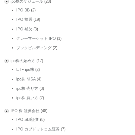
ipo株スケジュール
(28)
IPO BB
(2)
IPO 抽選
(19)
IPO 補欠
(3)
グレーマーケット IPO
(1)
ブックビルディング
(2)
ipo株の始め方
(17)
ETF ipo株
(2)
ipo株 NISA
(4)
ipo株 売り方
(3)
ipo株 買い方
(7)
IPO 株 証券会社
(48)
IPO SBI証券
(8)
IPO カブドットコム証券
(7)