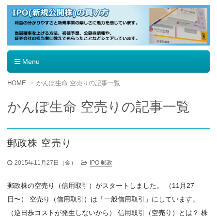
IPO（新規公開株）の買い方
Menu
コ
HOME
かんぽ生命 空売りの記事一覧
ン
テ
かんぽ生命 空売りの記事一覧
ン
ツ
へ
移
郵政株 空売り
動
2015年11月27日（金）
IPO 郵政
郵政株の空売り（信用取引）がスタートしました。 （11月27
日〜） 空売り（信用取引）は「一般信用取引」にしています。
（逆日歩コストが発生しないから） 信用取引（空売り）とは？ 株