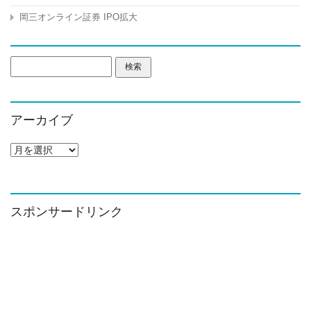
岡三オンライン証券 IPO拡大
検
索:
アーカイブ
ア
ー
カ
イ
ブ
スポンサードリンク