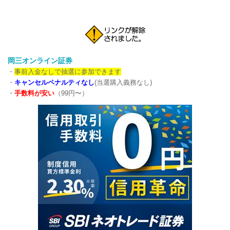
岡三オンライン証券
・
事前入金なしで抽選に参加できます
・
キャンセルペナルティなし
(当選購入義務なし)
・
手数料が安い
（99円〜）