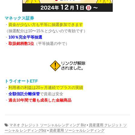
マネックス証券
・
資金が少ない方も平等に抽選参加できます
（抽選配分は10〜15％と少ないので有効です）
・
100％完全平等抽選
・
取扱銘柄数1位
（平等抽選の中で）
トライオートETF
・
利用者の利益は20ヶ月連続でプラスの実績
・
全額信託分離保管
で資産は安全
・
過去10年間で最も成長した金融商品
マネオ クレジット ソーシャルレンディング Biz
•
資産運用 クレジット ソ
ーシャル レンディングbiz
•
資産運用 ソーシャルレンディング