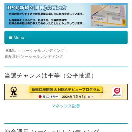
IPO（新規公開株）の買い方
Menu
コ
HOME
ソーシャルレンディング
ン
資産運用 ソーシャルレンディング
テ
ン
ツ
当選チャンスは平等（公平抽選）
へ
移
動
マネックス証券
資産運用 ソーシャルレンディング