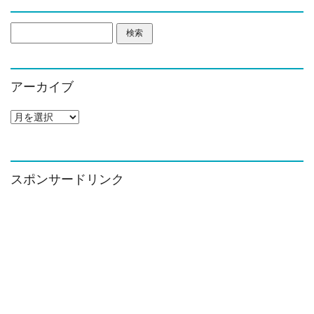
検
索:
アーカイブ
ア
ー
カ
イ
ブ
スポンサードリンク