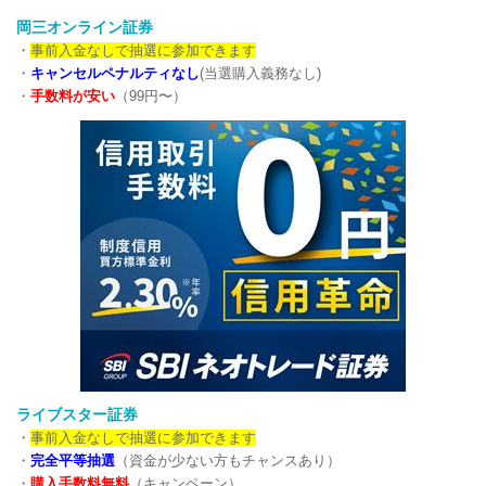
岡三オンライン証券
・
事前入金なしで抽選に参加できます
・
キャンセルペナルティなし
(当選購入義務なし)
・
手数料が安い
（99円〜）
ライブスター証券
・
事前入金なしで抽選に参加できます
・
完全平等抽選
（資金が少ない方もチャンスあり）
・
購入手数料無料
（キャンペーン）