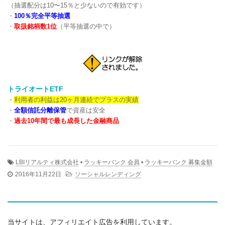
（抽選配分は10〜15％と少ないので有効です）
・
100％完全平等抽選
・
取扱銘柄数1位
（平等抽選の中で）
トライオートETF
・
利用者の利益は20ヶ月連続でプラスの実績
・
全額信託分離保管
で資産は安全
・
過去10年間で最も成長した金融商品
LBIリアルティ株式会社
•
ラッキーバンク 会員
•
ラッキーバンク 募集金額
2016年11月22日
ソーシャルレンディング
当サイトは、アフィリエイト広告を利用しています。