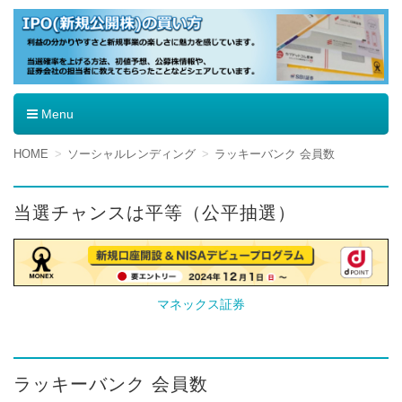
IPO（新規公開株）の買い方
Menu
コ
HOME
ソーシャルレンディング
ラッキーバンク 会員数
ン
テ
ン
当選チャンスは平等（公平抽選）
ツ
へ
移
動
マネックス証券
ラッキーバンク 会員数