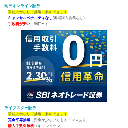
岡三オンライン証券
・
事前入金なしで抽選に参加できます
・
キャンセルペナルティなし
(当選購入義務なし)
・
手数料が安い
（99円〜）
ライブスター証券
・
事前入金なしで抽選に参加できます
・
完全平等抽選
（資金が少ない方もチャンスあり）
・
購入手数料無料
（キャンペーン）