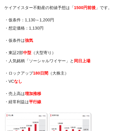
ケイアイスター不動産の初値予想は「
1500円前後
」です。
・仮条件：1,130～1,200円
・想定価格：1,130円
・仮条件は
強気
・東証2部
中型
（大型寄り）
・人気銘柄「ソーシャルワイヤー」と
同日上場
・ロックアップ
180日間
（大株主）
・VC
なし
・売上高は
増加推移
・経常利益は
平行線