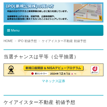
IPO（新規公開株）の買い方
Menu
コ
HOME
IPO 初値予想
ケイアイスター不動産 初値予想
ン
テ
ン
当選チャンスは平等（公平抽選）
ツ
へ
移
動
マネックス証券
ケイアイスター不動産 初値予想