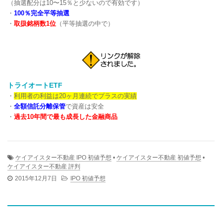
（抽選配分は10〜15％と少ないので有効です）
・
100％完全平等抽選
・
取扱銘柄数1位
（平等抽選の中で）
トライオートETF
・
利用者の利益は20ヶ月連続でプラスの実績
・
全額信託分離保管
で資産は安全
・
過去10年間で最も成長した金融商品
ケイアイスター不動産 IPO 初値予想
•
ケイアイスター不動産 初値予想
•
ケイアイスター不動産 評判
2015年12月7日
IPO 初値予想