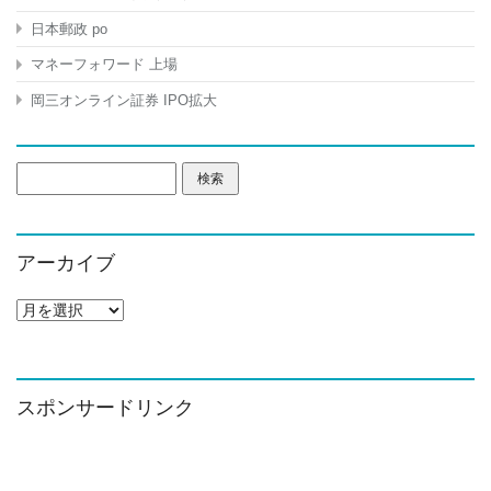
日本郵政 po
マネーフォワード 上場
岡三オンライン証券 IPO拡大
検
索:
アーカイブ
ア
ー
カ
イ
ブ
スポンサードリンク