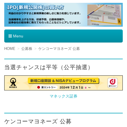
IPO（新規公開株）の買い方
Menu
コ
HOME
公募株
ケンコーマヨネーズ 公募
ン
テ
ン
当選チャンスは平等（公平抽選）
ツ
へ
移
動
マネックス証券
ケンコーマヨネーズ 公募