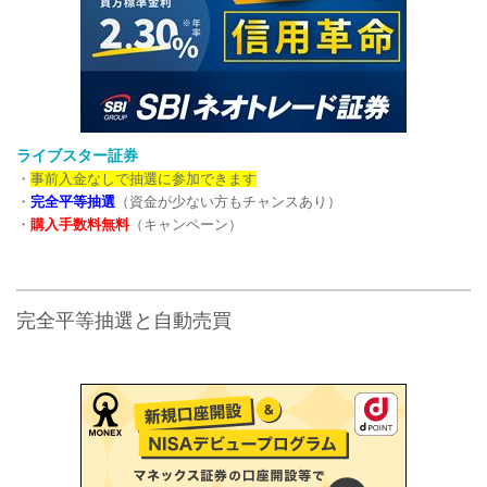
ライブスター証券
・
事前入金なしで抽選に参加できます
・
完全平等抽選
（資金が少ない方もチャンスあり）
・
購入手数料無料
（キャンペーン）
完全平等抽選と自動売買