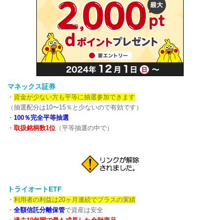
マネックス証券
・
資金が少ない方も平等に抽選参加できます
（抽選配分は10〜15％と少ないので有効です）
・
100％完全平等抽選
・
取扱銘柄数1位
（平等抽選の中で）
トライオートETF
・
利用者の利益は20ヶ月連続でプラスの実績
・
全額信託分離保管
で資産は安全