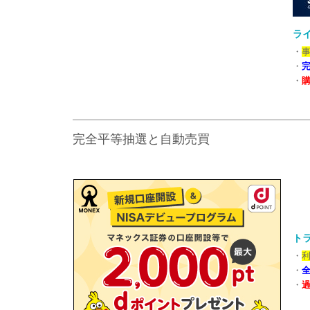
ラ
・
・
・
完全平等抽選と自動売買
トラ
・
利
・
・
過