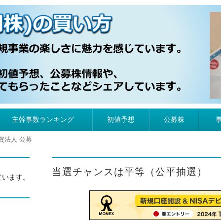
）の買い方
主幹事数ランキング
初値予想
公募株
資法人 公募
当選チャンスは平等（公平抽選）
ています。