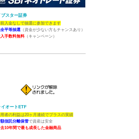
イブスター証券
事前入金なしで抽選に参加できます
完全平等抽選
（資金が少ない方もチャンスあり）
購入手数料無料
（キャンペーン）
イオートETF
用者の利益は20ヶ月連続でプラスの実績
全額信託分離保管
で資産は安全
去10年間で最も成長した金融商品