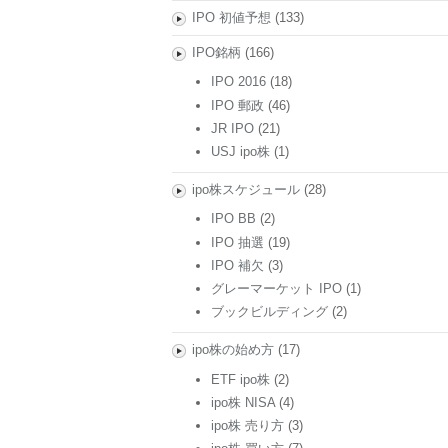
IPO 初値予想
(133)
IPO銘柄
(166)
IPO 2016
(18)
IPO 郵政
(46)
JR IPO
(21)
USJ ipo株
(1)
ipo株スケジュール
(28)
IPO BB
(2)
IPO 抽選
(19)
IPO 補欠
(3)
グレーマーケット IPO
(1)
ブックビルディング
(2)
ipo株の始め方
(17)
ETF ipo株
(2)
ipo株 NISA
(4)
ipo株 売り方
(3)