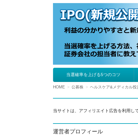
IPO（新規公開株
当選確率を上げる5つのコツ
コ
ン
テ
HOME
公募株
ヘルスケア&メディカル投
ン
ツ
へ
移
当サイトは、アフィリエイト広告を利用し
動
運営者プロフィール