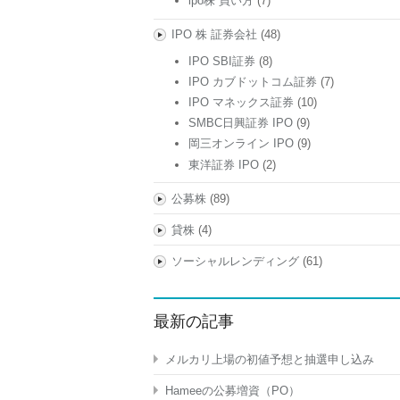
ipo株 買い方
(7)
IPO 株 証券会社
(48)
IPO SBI証券
(8)
IPO カブドットコム証券
(7)
IPO マネックス証券
(10)
SMBC日興証券 IPO
(9)
岡三オンライン IPO
(9)
東洋証券 IPO
(2)
公募株
(89)
貸株
(4)
ソーシャルレンディング
(61)
最新の記事
メルカリ上場の初値予想と抽選申し込み
Hameeの公募増資（PO）