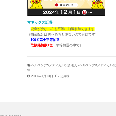
マネックス証券
・
資金が少ない方も平等に抽選参加できます
（抽選配分は10〜15％と少ないので有効です）
・
100％完全平等抽選
・
取扱銘柄数1位
（平等抽選の中で）
ヘルスケア&メディカル投資法人
•
ヘルスケア&メディカル投
価
2017年1月13日
公募株