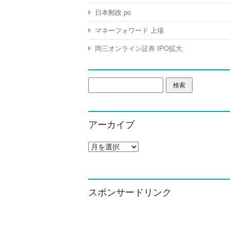
日本郵政 po
マネーフォワード 上場
岡三オンライン証券 IPO拡大
検
索:
アーカイブ
ア
ー
カ
イ
ブ
スポンサードリンク