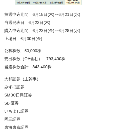
抽選申込期間 6月15日(木)～6月21日(水)
当選発表日 6月22日(木)
購入申込期間 6月23日(金)～6月28日(水)
上場日 6月30日(金)
公募株数 50,000株
売出株数（OA含む） 793,400株
当選株数合計 843,400株
大和証券（主幹事）
みずほ証券
SMBC日興証券
SBI証券
いちよし証券
岡三証券
東海東京証券