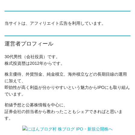
当サイトは、アフィリエイト広告を利用しています。
運営者プロフィール
30代男性（会社役員）です。
株式投資歴は2012年からです。
株主優待、外貨預金、純金積立、海外積立などの長期目線の運用
に加えて、
即効性が高く利益が分かりやすいという魅力からIPOにも取り組ん
でいます。
初値予想と公募株情報を中心に、
証券会社の担当者から教わったこともシェアできればと思いま
す。