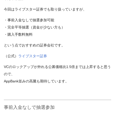
今回はライブスター証券でも取り扱っていますが、
・事前入金なしで抽選参加可能
・完全平等抽選（資金が少ない方も）
・購入手数料無料
という点でおすすめの証券会社です。
（公式）
ライブスター証券
VCのロックアップが外れる公募価格比1.5倍までは上昇すると思う
ので、
AppBank並みの高騰も期待しています。
事前入金なしで抽選参加