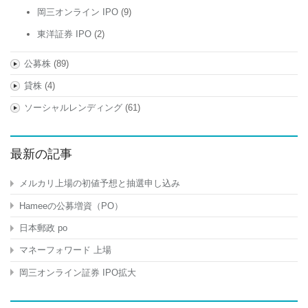
岡三オンライン IPO
(9)
東洋証券 IPO
(2)
公募株
(89)
貸株
(4)
ソーシャルレンディング
(61)
最新の記事
メルカリ上場の初値予想と抽選申し込み
Hameeの公募増資（PO）
日本郵政 po
マネーフォワード 上場
岡三オンライン証券 IPO拡大