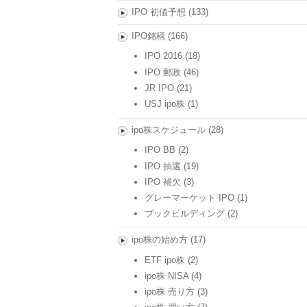
IPO 初値予想
(133)
IPO銘柄
(166)
IPO 2016
(18)
IPO 郵政
(46)
JR IPO
(21)
USJ ipo株
(1)
ipo株スケジュール
(28)
IPO BB
(2)
IPO 抽選
(19)
IPO 補欠
(3)
グレーマーケット IPO
(1)
ブックビルディング
(2)
ipo株の始め方
(17)
ETF ipo株
(2)
ipo株 NISA
(4)
ipo株 売り方
(3)