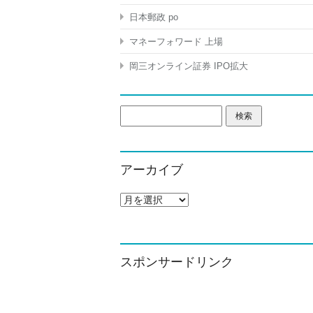
日本郵政 po
マネーフォワード 上場
岡三オンライン証券 IPO拡大
検
索:
アーカイブ
ア
ー
カ
イ
ブ
スポンサードリンク