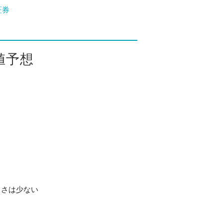
証券
値予想
しさは少ない