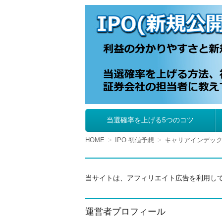
IPO（新規公開株
当選確率を上げる5つのコツ
コ
ン
テ
HOME
IPO 初値予想
キャリアインデック
ン
ツ
へ
移
当サイトは、アフィリエイト広告を利用し
動
運営者プロフィール