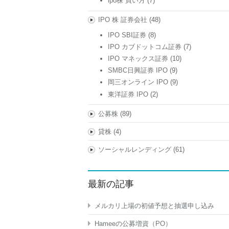
ipo株 買い方
(7)
IPO 株 証券会社
(48)
IPO SBI証券
(8)
IPO カブドットコム証券
(7)
IPO マネックス証券
(10)
SMBC日興証券 IPO
(9)
岡三オンライン IPO
(9)
東洋証券 IPO
(2)
公募株
(89)
貸株
(4)
ソーシャルレンディング
(61)
最新の記事
メルカリ上場の初値予想と抽選申し込み
Hameeの公募増資（PO）