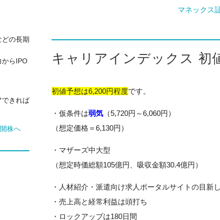
マネックス
などの長期
キャリアインデックス 初
からIPO
初値予想は6,200円程度
です。
アできれば
・仮条件は
弱気
（5,720円～6,060円）
（想定価格＝6,130円）
・マザーズ中大型
（想定時価総額105億円、吸収金額30.4億円）
・人材紹介・派遣向け求人ポータルサイトの目新
・売上高と経常利益は頭打ち
・ロックアップは180日間