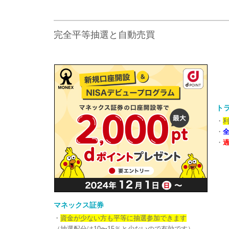
完全平等抽選と自動売買
トラ
・
利
・
・
過
マネックス証券
・
資金が少ない方も平等に抽選参加できます
（抽選配分は10〜15％と少ないので有効です）