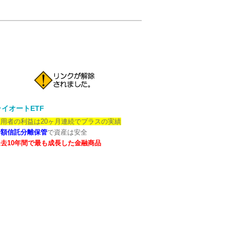
イオートETF
用者の利益は20ヶ月連続でプラスの実績
全額信託分離保管
で資産は安全
去10年間で最も成長した金融商品