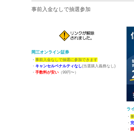
事前入金なしで抽選参加
岡三オンライン証券
・
事前入金なしで抽選に参加できます
・
キャンセルペナルティなし
(当選購入義務なし)
・
手数料が安い
（99円〜）
ラ
・
・
・