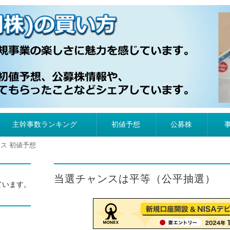
）の買い方
主幹事数ランキング
初値予想
公募株
ス 初値予想
当選チャンスは平等（公平抽選）
ています。