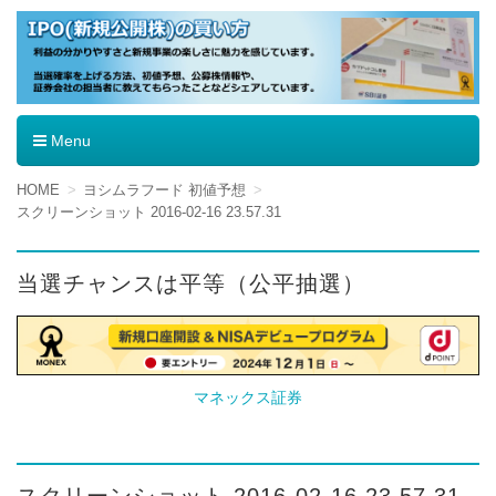
IPO（新規公開株）の買い方
Menu
コ
HOME
ヨシムラフード 初値予想
ン
スクリーンショット 2016-02-16 23.57.31
テ
ン
ツ
当選チャンスは平等（公平抽選）
へ
移
動
マネックス証券
スクリーンショット 2016-02-16 23.57.31