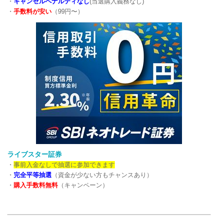
・
キャンセルペナルティなし
(当選購入義務なし)
・
手数料が安い
（99円〜）
ライブスター証券
・
事前入金なしで抽選に参加できます
・
完全平等抽選
（資金が少ない方もチャンスあり）
・
購入手数料無料
（キャンペーン）