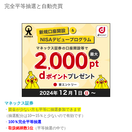
完全平等抽選と自動売買
マネックス証券
・
資金が少ない方も平等に抽選参加できます
（抽選配分は10〜15％と少ないので有効です）
・
100％完全平等抽選
・
取扱銘柄数1位
（平等抽選の中で）