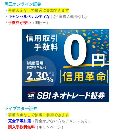
岡三オンライン証券
・
事前入金なしで抽選に参加できます
・
キャンセルペナルティなし
(当選購入義務なし)
・
手数料が安い
（99円〜）
ライブスター証券
・
事前入金なしで抽選に参加できます
・
完全平等抽選
（資金が少ない方もチャンスあり）
・
購入手数料無料
（キャンペーン）