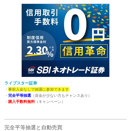
ライブスター証券
・
事前入金なしで抽選に参加できます
・
完全平等抽選
（資金が少ない方もチャンスあり）
・
購入手数料無料
（キャンペーン）
完全平等抽選と自動売買