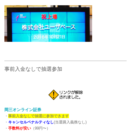
事前入金なしで抽選参加
岡三オンライン証券
・
事前入金なしで抽選に参加できます
・
キャンセルペナルティなし
(当選購入義務なし)
・
手数料が安い
（99円〜）