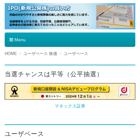
IPO（新規公開株）の買い方
Menu
コ
HOME
ユーザベース 株価
ユーザベース
ン
テ
ン
当選チャンスは平等（公平抽選）
ツ
へ
移
動
マネックス証券
ユーザベース