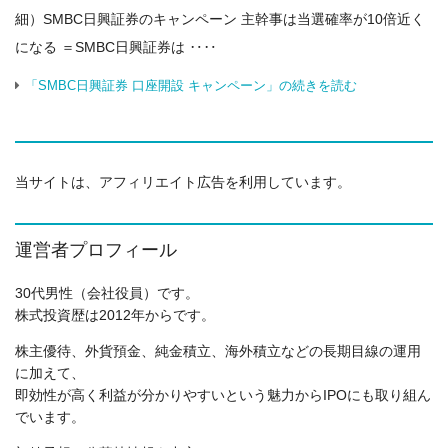
細）SMBC日興証券のキャンペーン 主幹事は当選確率が10倍近く
になる ＝SMBC日興証券は ‥‥
「SMBC日興証券 口座開設 キャンペーン」の続きを読む
当サイトは、アフィリエイト広告を利用しています。
運営者プロフィール
30代男性（会社役員）です。
株式投資歴は2012年からです。
株主優待、外貨預金、純金積立、海外積立などの長期目線の運用
に加えて、
即効性が高く利益が分かりやすいという魅力からIPOにも取り組ん
でいます。