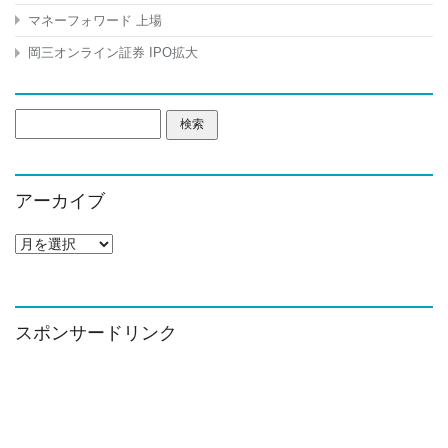
マネーフォワード 上場
岡三オンライン証券 IPO拡大
検
索:
アーカイブ
ア
ー
カ
イ
ブ
スポンサードリンク