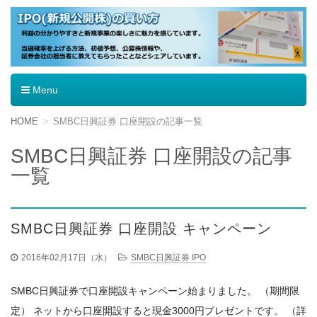
IPO（新規公開株）の買い方
Menu
コ
HOME
SMBC日興証券 口座開設の記事一覧
ン
テ
SMBC日興証券 口座開設の記事
ン
一覧
ツ
へ
移
動
SMBC日興証券 口座開設 キャンペーン
2016年02月17日（水）
SMBC日興証券 IPO
SMBC日興証券で口座開設キャンペーン始まりました。 （期間限
定） ネットから口座開設すると現金3000円プレゼントです。 （詳