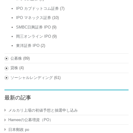
IPO カブドットコム証券
(7)
IPO マネックス証券
(10)
SMBC日興証券 IPO
(9)
岡三オンライン IPO
(9)
東洋証券 IPO
(2)
公募株
(89)
貸株
(4)
ソーシャルレンディング
(61)
最新の記事
メルカリ上場の初値予想と抽選申し込み
Hameeの公募増資（PO）
日本郵政 po