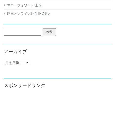
マネーフォワード 上場
岡三オンライン証券 IPO拡大
検
索:
アーカイブ
ア
ー
カ
イ
ブ
スポンサードリンク