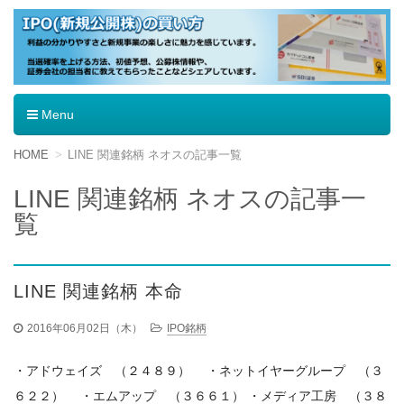
IPO（新規公開株）の買い方
Menu
コ
HOME
LINE 関連銘柄 ネオスの記事一覧
ン
テ
LINE 関連銘柄 ネオスの記事一
ン
覧
ツ
へ
移
動
LINE 関連銘柄 本命
2016年06月02日（木）
IPO銘柄
・アドウェイズ （２４８９） ・ネットイヤーグループ （３
６２２） ・エムアップ （３６６１） ・メディア工房 （３８