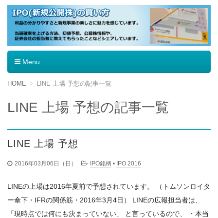
IPO（新規公開株）の買い方
Menu
コ
HOME
LINE 上場 予想の記事一覧
ン
テ
LINE 上場 予想の記事一覧
ン
ツ
へ
移
LINE 上場 予想
動
2016年03月06日（日）
IPO銘柄
•
IPO 2016
LINEの上場は2016年夏前で予想されています。 （トムソンロイタ
ー傘下・IFRの関係筋・2016年3月4日） LINEの広報担当者は、
「現時点では何にも決まっていない」 と言っているので、 ・本当