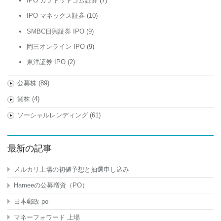
IPO カブドットコム証券
(7)
IPO マネックス証券
(10)
SMBC日興証券 IPO
(9)
岡三オンライン IPO
(9)
東洋証券 IPO
(2)
公募株
(89)
貸株
(4)
ソーシャルレンディング
(61)
最新の記事
メルカリ上場の初値予想と抽選申し込み
Hameeの公募増資（PO）
日本郵政 po
マネーフォワード 上場