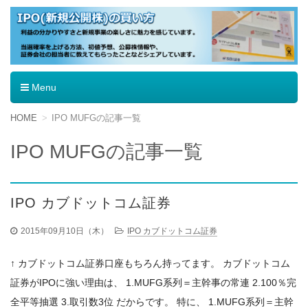
IPO（新規公開株）の買い方
Menu
コ
HOME
IPO MUFGの記事一覧
ン
テ
IPO MUFGの記事一覧
ン
ツ
へ
移
IPO カブドットコム証券
動
2015年09月10日（木）
IPO カブドットコム証券
↑ カブドットコム証券口座もちろん持ってます。 カブドットコム
証券がIPOに強い理由は、 1.MUFG系列＝主幹事の常連 2.100％完
全平等抽選 3.取引数3位 だからです。 特に、 1.MUFG系列＝主幹