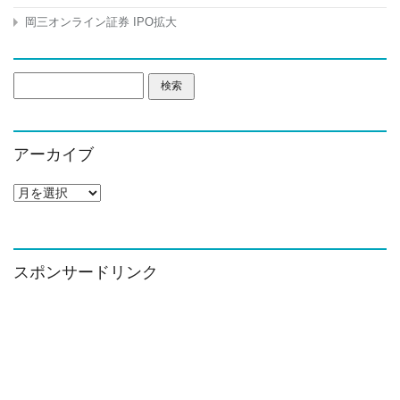
岡三オンライン証券 IPO拡大
検
索:
アーカイブ
ア
ー
カ
イ
ブ
スポンサードリンク