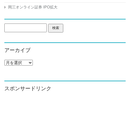
岡三オンライン証券 IPO拡大
検
索:
アーカイブ
ア
ー
カ
イ
ブ
スポンサードリンク