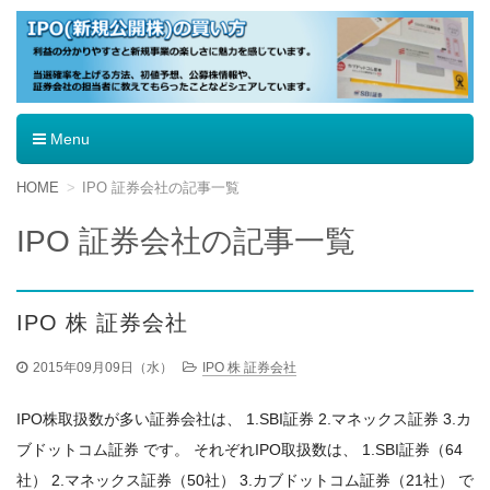
IPO（新規公開株）の買い方
Menu
コ
HOME
IPO 証券会社の記事一覧
ン
テ
IPO 証券会社の記事一覧
ン
ツ
へ
移
IPO 株 証券会社
動
2015年09月09日（水）
IPO 株 証券会社
IPO株取扱数が多い証券会社は、 1.SBI証券 2.マネックス証券 3.カ
ブドットコム証券 です。 それぞれIPO取扱数は、 1.SBI証券（64
社） 2.マネックス証券（50社） 3.カブドットコム証券（21社） で