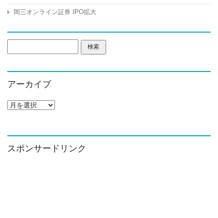
岡三オンライン証券 IPO拡大
検
索:
アーカイブ
ア
ー
カ
イ
ブ
スポンサードリンク