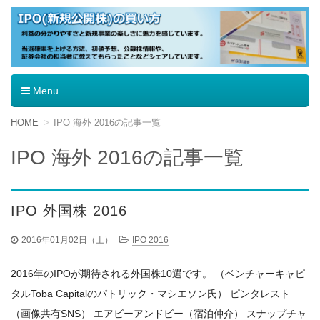
IPO（新規公開株）の買い方
Menu
コ
HOME
IPO 海外 2016の記事一覧
ン
テ
IPO 海外 2016の記事一覧
ン
ツ
へ
移
IPO 外国株 2016
動
2016年01月02日（土）
IPO 2016
2016年のIPOが期待される外国株10選です。 （ベンチャーキャピ
タルToba Capitalのパトリック・マシエソン氏） ピンタレスト
（画像共有SNS） エアビーアンドビー（宿泊仲介） スナップチャ