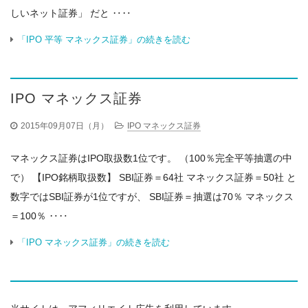
しいネット証券」 だと ‥‥
「IPO 平等 マネックス証券」の続きを読む
IPO マネックス証券
2015年09月07日（月）
IPO マネックス証券
マネックス証券はIPO取扱数1位です。 （100％完全平等抽選の中
で） 【IPO銘柄取扱数】 SBI証券＝64社 マネックス証券＝50社 と
数字ではSBI証券が1位ですが、 SBI証券＝抽選は70％ マネックス
＝100％ ‥‥
「IPO マネックス証券」の続きを読む