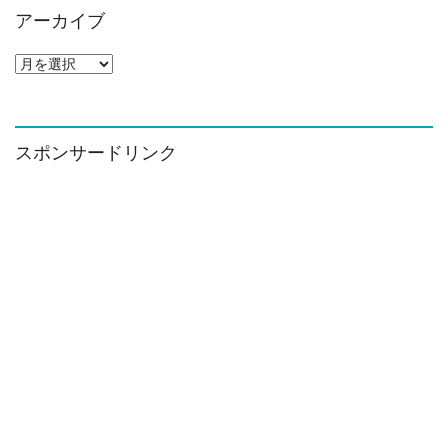
アーカイブ
ア
ー
カ
イ
ブ
スポンサードリンク