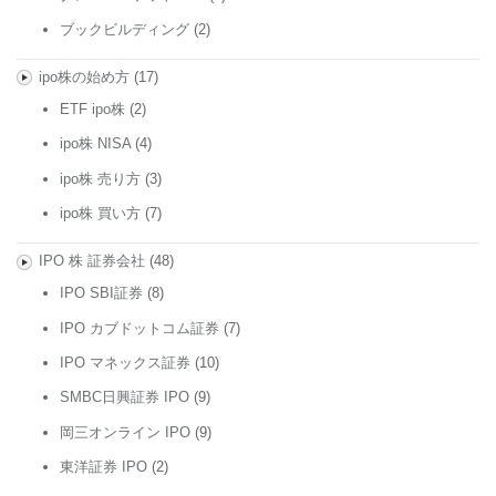
ブックビルディング
(2)
ipo株の始め方
(17)
ETF ipo株
(2)
ipo株 NISA
(4)
ipo株 売り方
(3)
ipo株 買い方
(7)
IPO 株 証券会社
(48)
IPO SBI証券
(8)
IPO カブドットコム証券
(7)
IPO マネックス証券
(10)
SMBC日興証券 IPO
(9)
岡三オンライン IPO
(9)
東洋証券 IPO
(2)