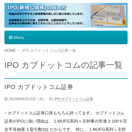
IPO（新規公開株）の買い方
Menu
コ
HOME
IPO カブドットコムの記事一覧
ン
テ
IPO カブドットコムの記事一覧
ン
ツ
へ
移
IPO カブドットコム証券
動
2015年09月10日（木）
IPO カブドットコム証券
↑ カブドットコム証券口座もちろん持ってます。 カブドットコム
証券がIPOに強い理由は、 1.MUFG系列＝主幹事の常連 2.100％完
全平等抽選 3.取引数3位 だからです。 特に、 1.MUFG系列＝主幹