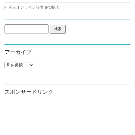
岡三オンライン証券 IPO拡大
検
索:
アーカイブ
ア
ー
カ
イ
ブ
スポンサードリンク