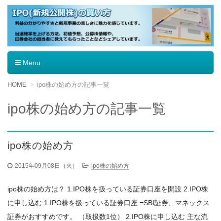
IPO（新規公開株）の買い方
Menu
コ
HOME
ipo株の始め方の記事一覧
ン
テ
ipo株の始め方の記事一覧
ン
ツ
へ
移
ipo株の始め方
動
2015年09月08日（火）
ipo株の始め方
ipo株の始め方は？ 1.IPO株を扱っている証券口座を開設 2.IPO株
に申し込む 1.IPO株を扱っている証券口座 =SBI証券、マネックス
証券がおすすめです。 （取扱数1位） 2.IPO株に申し込む 主な流