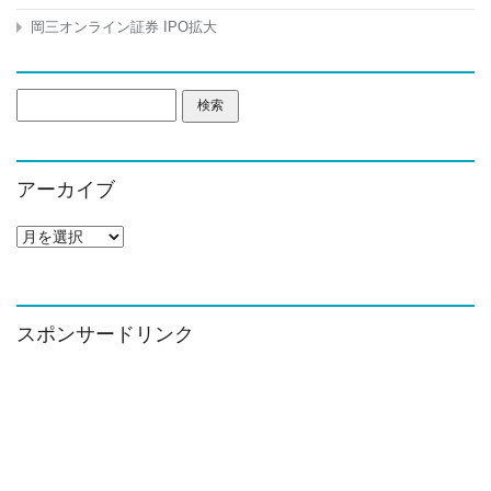
岡三オンライン証券 IPO拡大
検
索:
アーカイブ
ア
ー
カ
イ
ブ
スポンサードリンク