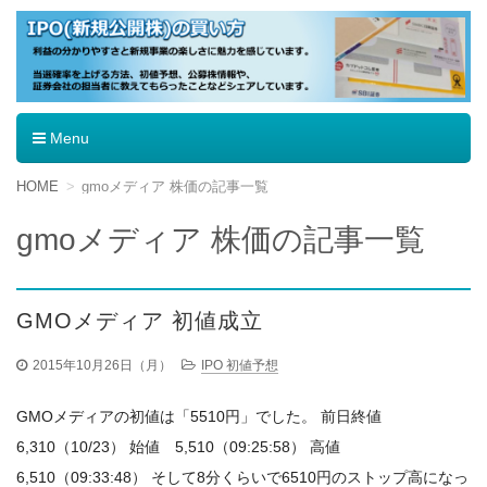
IPO（新規公開株）の買い方
Menu
コ
HOME
gmoメディア 株価の記事一覧
ン
テ
gmoメディア 株価の記事一覧
ン
ツ
へ
移
GMOメディア 初値成立
動
2015年10月26日（月）
IPO 初値予想
GMOメディアの初値は「5510円」でした。 前日終値
6,310（10/23） 始値 5,510（09:25:58） 高値
6,510（09:33:48） そして8分くらいで6510円のストップ高になっ