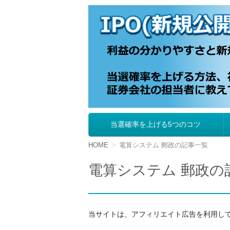
IPO（新規公開株
当選確率を上げる5つのコツ
コ
ン
テ
HOME
電算システム 郵政の記事一覧
ン
ツ
電算システム 郵政の
へ
移
動
当サイトは、アフィリエイト広告を利用し