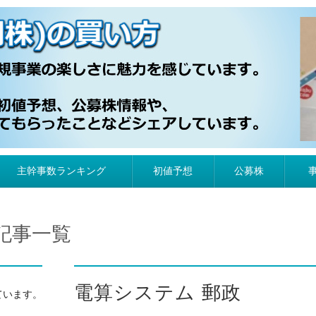
）の買い方
主幹事数ランキング
初値予想
公募株
記事一覧
電算システム 郵政
ています。