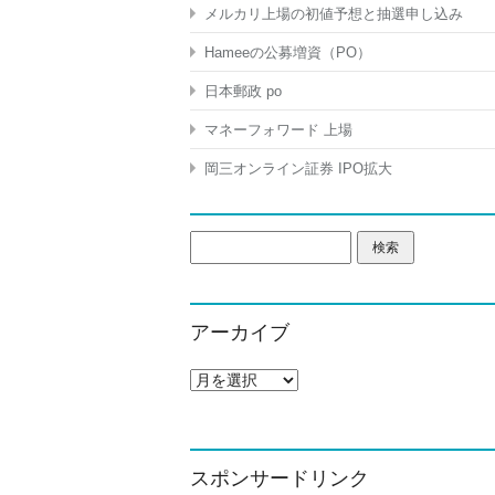
メルカリ上場の初値予想と抽選申し込み
Hameeの公募増資（PO）
日本郵政 po
マネーフォワード 上場
岡三オンライン証券 IPO拡大
検
索:
アーカイブ
ア
ー
カ
イ
ブ
スポンサードリンク