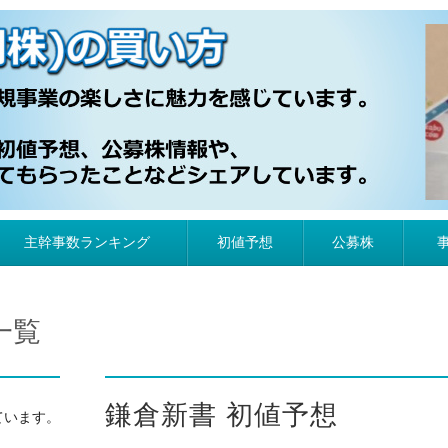
）の買い方
主幹事数ランキング
初値予想
公募株
一覧
鎌倉新書 初値予想
ています。