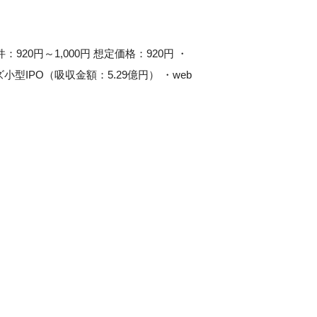
20円～1,000円 想定価格：920円 ・
IPO（吸収金額：5.29億円） ・web