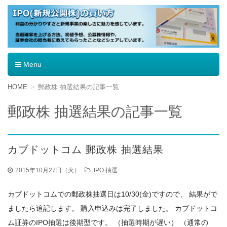
IPO（新規公開株）の買い方
Menu
コ
HOME
郵政株 抽選結果の記事一覧
ン
テ
郵政株 抽選結果の記事一覧
ン
ツ
へ
移
カブドットコム 郵政株 抽選結果
動
2015年10月27日（火）
IPO 抽選
カブドットコムでの郵政株抽選日は10/30(金)ですので、 結果がで
ましたら追記します。 購入申込みは完了しました。 カブドットコ
ム証券のIPO抽選は後期型です。 （抽選時期が遅い） （通常の