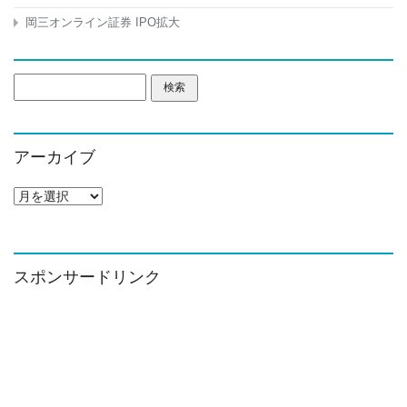
岡三オンライン証券 IPO拡大
検
索:
アーカイブ
ア
ー
カ
イ
ブ
スポンサードリンク