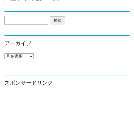
検
索:
アーカイブ
ア
ー
カ
イ
ブ
スポンサードリンク