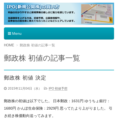
IPO（新規公開株）の買い方
Menu
コ
HOME
郵政株 初値の記事一覧
ン
テ
郵政株 初値の記事一覧
ン
ツ
へ
移
郵政株 初値 決定
動
2015年11月04日（水）
IPO 初値予想
郵政株の初値は以下でした。 日本郵政：1631円 ゆうちょ銀行：
1680円 かんぽ生命保険：2929円 思ってたより上がりました。 引
き続き株価動向追ってみます。