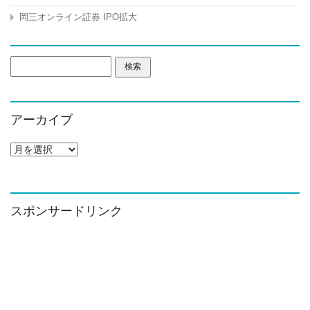
岡三オンライン証券 IPO拡大
検
索:
アーカイブ
ア
ー
カ
イ
ブ
スポンサードリンク