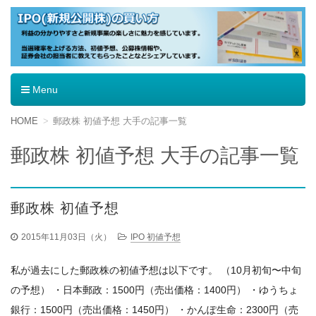
IPO（新規公開株）の買い方
Menu
コ
HOME
郵政株 初値予想 大手の記事一覧
ン
テ
郵政株 初値予想 大手の記事一覧
ン
ツ
へ
移
郵政株 初値予想
動
2015年11月03日（火）
IPO 初値予想
私が過去にした郵政株の初値予想は以下です。 （10月初旬〜中旬
の予想） ・日本郵政：1500円（売出価格：1400円） ・ゆうちょ
銀行：1500円（売出価格：1450円） ・かんぽ生命：2300円（売