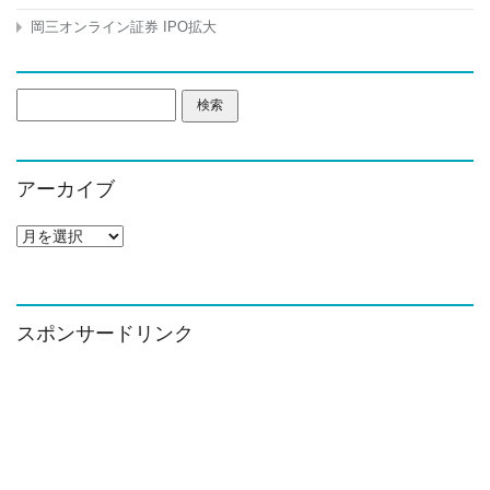
岡三オンライン証券 IPO拡大
検
索:
アーカイブ
ア
ー
カ
イ
ブ
スポンサードリンク