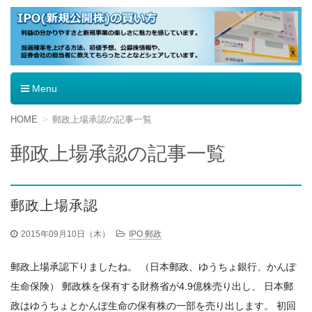
IPO（新規公開株）の買い方
Menu
コ
HOME
郵政上場承認の記事一覧
ン
テ
郵政上場承認の記事一覧
ン
ツ
へ
移
郵政上場承認
動
2015年09月10日（木）
IPO 郵政
郵政上場承認下りましたね。 （日本郵政、ゆうちょ銀行、かんぽ
生命保険） 郵政株を保有する財務省が4.9億株売り出し、 日本郵
政はゆうちょとかんぽ生命の保有株の一部を売り出します。 初回