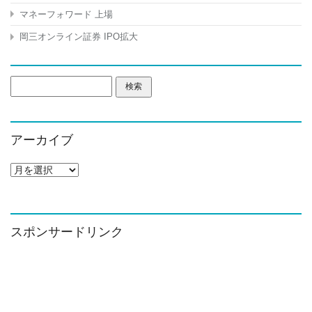
マネーフォワード 上場
岡三オンライン証券 IPO拡大
検
索:
アーカイブ
ア
ー
カ
イ
ブ
スポンサードリンク