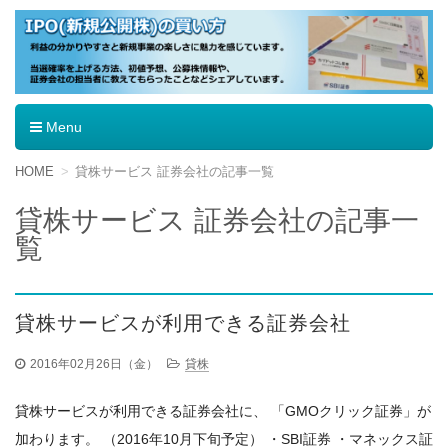
IPO（新規公開株）の買い方
Menu
コ
HOME
貸株サービス 証券会社の記事一覧
ン
テ
貸株サービス 証券会社の記事一
ン
覧
ツ
へ
移
動
貸株サービスが利用できる証券会社
2016年02月26日（金）
貸株
貸株サービスが利用できる証券会社に、 「GMOクリック証券」が
加わります。 （2016年10月下旬予定） ・SBI証券 ・マネックス証