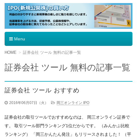
IPO（新規公開株）の買い方
Menu
コ
HOME
証券会社 ツール 無料の記事一覧
ン
テ
証券会社 ツール 無料の記事一覧
ン
ツ
へ
移
証券会社 ツール おすすめ
動
2016年06月07日（火）
岡三オンライン IPO
証券会社の取引ツールでおすすめなのは、 岡三オンライン証券で
す。 取引ツール部門ランキング1位だからです。 （みんかぶ比較
ランキング） 「岡三かんたん発注」もリリースされました！ （平