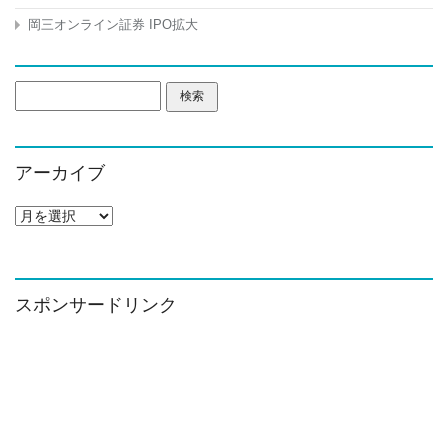
岡三オンライン証券 IPO拡大
検
索:
アーカイブ
ア
ー
カ
イ
ブ
スポンサードリンク