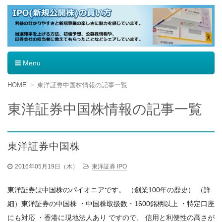
IPO（新規公開株）の買い方
Menu
コ
HOME
東洋証券中国株情報の記事一覧
ン
テ
東洋証券中国株情報の記事一覧
ン
ツ
へ
移
東洋証券中国株
動
2016年05月19日（木）
東洋証券 IPO
東洋証券は中国株のパイオニアです。 （創業100年の歴史） （詳
細）東洋証券の中国株 ・中国株取扱数・1600銘柄以上 ・特定口座
にも対応 ・香港に現地法人あり ですので、 信用と利便性の高さが