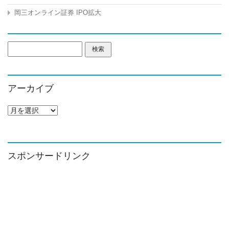
岡三オンライン証券 IPO拡大
検
索:
アーカイブ
ア
ー
カ
イ
ブ
スポンサードリンク