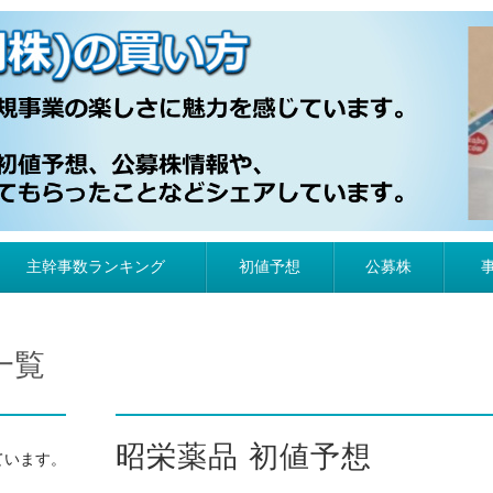
）の買い方
主幹事数ランキング
初値予想
公募株
一覧
昭栄薬品 初値予想
ています。