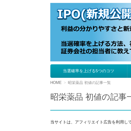
IPO（新規公開株
当選確率を上げる5つのコツ
コ
ン
テ
HOME
昭栄薬品 初値の記事一覧
ン
ツ
昭栄薬品 初値の記事
へ
移
動
当サイトは、アフィリエイト広告を利用し