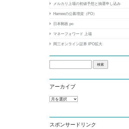
メルカリ上場の初値予想と抽選申し込み
Hameeの公募増資（PO）
日本郵政 po
マネーフォワード 上場
岡三オンライン証券 IPO拡大
検
索:
アーカイブ
ア
ー
カ
イ
ブ
スポンサードリンク