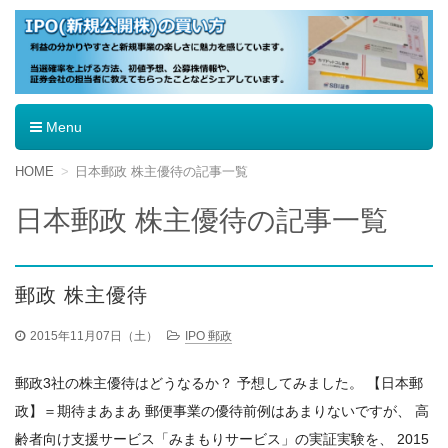
IPO（新規公開株）の買い方
Menu
コ
HOME
日本郵政 株主優待の記事一覧
ン
テ
日本郵政 株主優待の記事一覧
ン
ツ
へ
移
郵政 株主優待
動
2015年11月07日（土）
IPO 郵政
郵政3社の株主優待はどうなるか？ 予想してみました。 【日本郵
政】＝期待まあまあ 郵便事業の優待前例はあまりないですが、 高
齢者向け支援サービス「みまもりサービス」の実証実験を、 2015