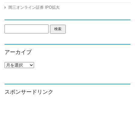
岡三オンライン証券 IPO拡大
検
索:
アーカイブ
ア
ー
カ
イ
ブ
スポンサードリンク