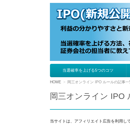
IPO（新規公開株
当選確率を上げる5つのコツ
コ
ン
テ
HOME
岡三オンライン IPO ルールの記事一
ン
ツ
岡三オンライン IPO
へ
移
動
当サイトは、アフィリエイト広告を利用し