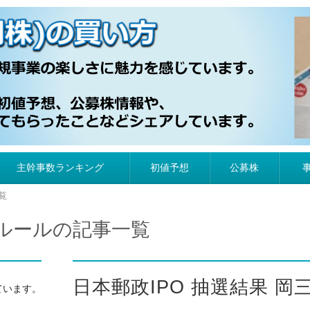
）の買い方
主幹事数ランキング
初値予想
公募株
覧
 ルールの記事一覧
日本郵政IPO 抽選結果 
ています。