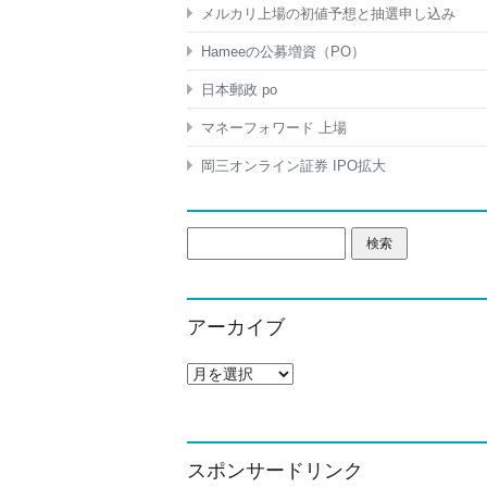
メルカリ上場の初値予想と抽選申し込み
Hameeの公募増資（PO）
日本郵政 po
マネーフォワード 上場
岡三オンライン証券 IPO拡大
検
索:
アーカイブ
ア
ー
カ
イ
ブ
スポンサードリンク