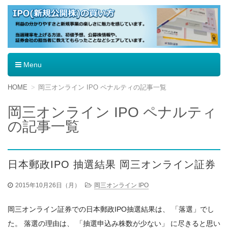
IPO（新規公開株）の買い方
Menu
コ
HOME
岡三オンライン IPO ペナルティの記事一覧
ン
テ
岡三オンライン IPO ペナルティ
ン
の記事一覧
ツ
へ
移
動
日本郵政IPO 抽選結果 岡三オンライン証券
2015年10月26日（月）
岡三オンライン IPO
岡三オンライン証券での日本郵政IPO抽選結果は、 「落選」でし
た。 落選の理由は、 「抽選申込み株数が少ない」 に尽きると思い