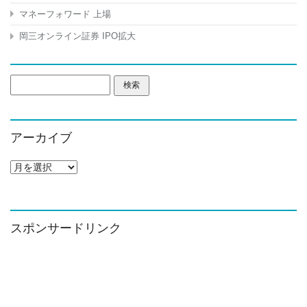
マネーフォワード 上場
岡三オンライン証券 IPO拡大
検
索:
アーカイブ
ア
ー
カ
イ
ブ
スポンサードリンク