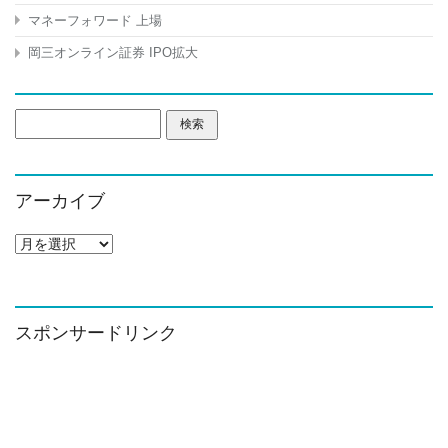
マネーフォワード 上場
岡三オンライン証券 IPO拡大
検
索:
アーカイブ
ア
ー
カ
イ
ブ
スポンサードリンク