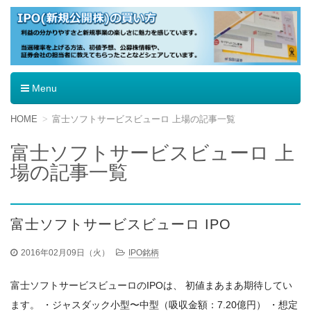
IPO（新規公開株）の買い方
Menu
コ
HOME
富士ソフトサービスビューロ 上場の記事一覧
ン
テ
富士ソフトサービスビューロ 上
ン
場の記事一覧
ツ
へ
移
動
富士ソフトサービスビューロ IPO
2016年02月09日（火）
IPO銘柄
富士ソフトサービスビューロのIPOは、 初値まあまあ期待してい
ます。 ・ジャスダック小型〜中型（吸収金額：7.20億円） ・想定