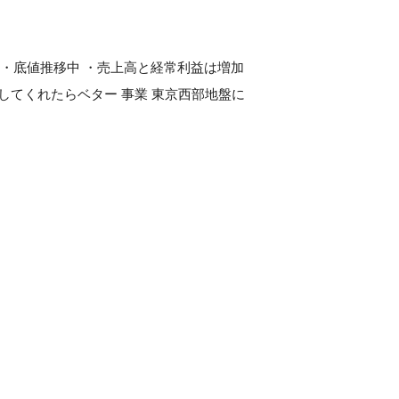
 ・底値推移中 ・売上高と経常利益は増加
設してくれたらベター 事業 東京西部地盤に