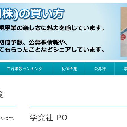
）の買い方
主幹事数ランキング
初値予想
公募株
覧
学究社 PO
ています。