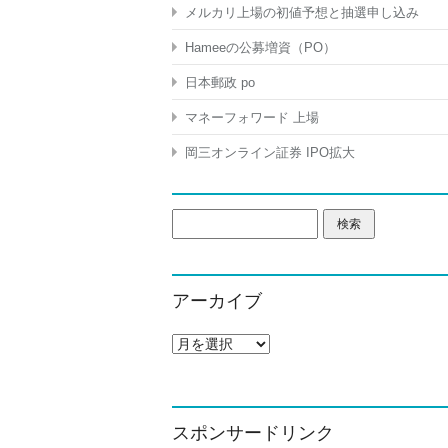
メルカリ上場の初値予想と抽選申し込み
Hameeの公募増資（PO）
日本郵政 po
マネーフォワード 上場
岡三オンライン証券 IPO拡大
検
索:
アーカイブ
ア
ー
カ
イ
ブ
スポンサードリンク