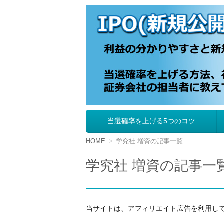
IPO（新規公開株
当選確率を上げる5つのコツ
コ
ン
テ
HOME
学究社 増資の記事一覧
ン
ツ
学究社 増資の記事一
へ
移
動
当サイトは、アフィリエイト広告を利用し