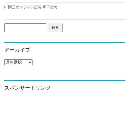
岡三オンライン証券 IPO拡大
検
索:
アーカイブ
ア
ー
カ
イ
ブ
スポンサードリンク