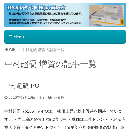
IPO（新規公開株）の買い方
Menu
コ
HOME
中村超硬 増資の記事一覧
ン
テ
中村超硬 増資の記事一覧
ン
ツ
へ
移
中村超硬 PO
動
2016年03月19日（土）
公募株
中村超硬（6166）のPOは、 株価上昇と株主優待を期待していま
す。 ・売上高と経常利益は増加中 ・株価は上昇トレンド ・経済産
業大臣賞＝ダイヤモンドワイヤ （産業部品や医療機器の製造） 東