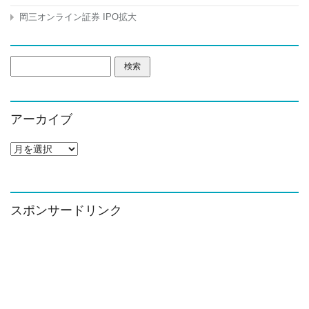
岡三オンライン証券 IPO拡大
検
索:
アーカイブ
ア
ー
カ
イ
ブ
スポンサードリンク