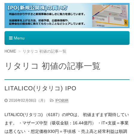
IPO（新規公開株）の買い方
Menu
コ
HOME
リタリコ 初値の記事一覧
ン
テ
リタリコ 初値の記事一覧
ン
ツ
へ
移
LITALICO(リタリコ) IPO
動
2016年02月08日（月）
IPO銘柄
LITALICO(リタリコ) （6187）のIPOは、 初値まずまず期待してい
ます。 ・マザーズ中型（吸収金額：16.44億円） ・IT×支援＝事業
は悪くない ・想定価格930円＝手頃感 ・売上高と経常利益は順調