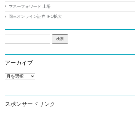
マネーフォワード 上場
岡三オンライン証券 IPO拡大
検
索:
アーカイブ
ア
ー
カ
イ
ブ
スポンサードリンク