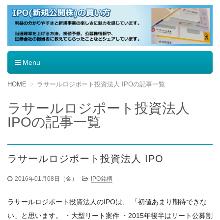
IPO（新規公開株）の買い方
Menu
コ
HOME
ラサールロジポート投資法人 IPOの記事一覧
ン
テ
ラサールロジポート投資法人
ン
IPOの記事一覧
ツ
へ
移
動
ラサールロジポート投資法人 IPO
2016年01月08日（金）
IPO銘柄
ラサールロジポート投資法人のIPOは、 「初値あまり期待できな
い」と思います。 ・大型リート案件 ・2015年後半はリート公募割