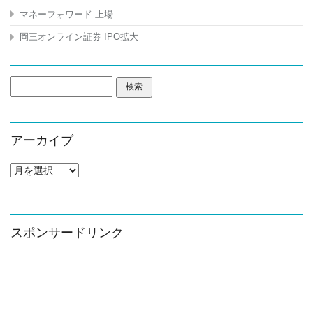
マネーフォワード 上場
岡三オンライン証券 IPO拡大
検
索:
アーカイブ
ア
ー
カ
イ
ブ
スポンサードリンク