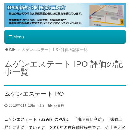
IPO（新規公開株）の買い方
Menu
コ
HOME
ムゲンエステート IPO 評価の記事一覧
ン
テ
ムゲンエステート IPO 評価の記
ン
事一覧
ツ
へ
移
動
ムゲンエステート PO
2016年01月16日（土）
公募株
ムゲンエステート（3299）のPOは、 「底値買い利益」（株価上
昇）に期待しています。 2016年現在底値推移中です。 売上高と経