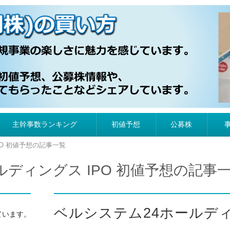
）の買い方
主幹事数ランキング
初値予想
公募株
PO 初値予想の記事一覧
ルディングス IPO 初値予想の記事
ベルシステム24ホールデ
ています。