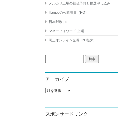
メルカリ上場の初値予想と抽選申し込み
Hameeの公募増資（PO）
日本郵政 po
マネーフォワード 上場
岡三オンライン証券 IPO拡大
検
索:
アーカイブ
ア
ー
カ
イ
ブ
スポンサードリンク