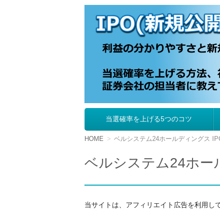
IPO（新規公開株
当選確率を上げる5つのコツ
コ
ン
テ
HOME
ベルシステム24ホールディングス I
ン
ツ
ベルシステム24ホー
へ
移
動
当サイトは、アフィリエイト広告を利用し