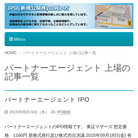
IPO（新規公開株）の買い方
Menu
コ
HOME
パートナーエージェント 上場の記事一覧
ン
テ
パートナーエージェント 上場の
ン
記事一覧
ツ
へ
移
動
パートナーエージェント IPO
2015年09月24日（木）
IPO銘柄
パートナーエージェントのIPO情報です。 東証マザーズ 想定価
格 1160円 新株式発行及び株式売出決議 2015年09月18日(金) 有