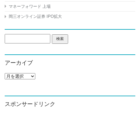
マネーフォワード 上場
岡三オンライン証券 IPO拡大
検
索:
アーカイブ
ア
ー
カ
イ
ブ
スポンサードリンク