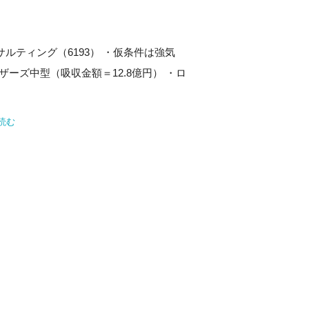
サルティング（6193） ・仮条件は強気
 ・マザーズ中型（吸収金額＝12.8億円） ・ロ
読む