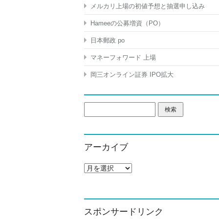
メルカリ上場の初値予想と抽選申し込み
Hameeの公募増資（PO）
日本郵政 po
マネーフォワード 上場
岡三オンライン証券 IPO拡大
検
索:
アーカイブ
ア
ー
カ
イ
ブ
スポンサードリンク