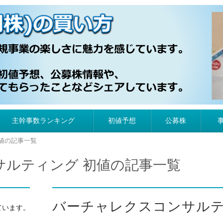
）の買い方
主幹事数ランキング
初値予想
公募株
値の記事一覧
サルティング 初値の記事一覧
バーチャレクスコンサルテ
ています。