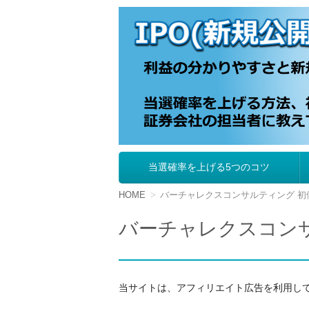
IPO（新規公開株
当選確率を上げる5つのコツ
コ
ン
テ
HOME
バーチャレクスコンサルティング 初
ン
ツ
バーチャレクスコン
へ
移
動
当サイトは、アフィリエイト広告を利用し